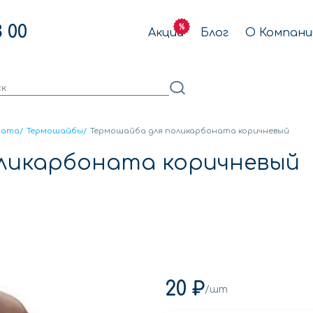
3 00
Акции
Блог
О Компани
ната
/
Термошайбы
/
Термошайба для поликарбоната коричневый
ликарбоната коричневый
20 ₽
/шт