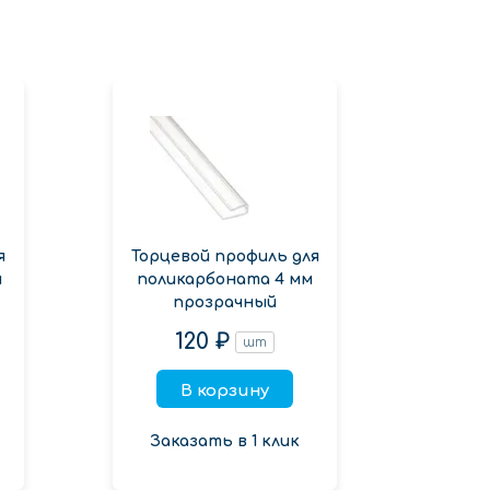
я
Торцевой профиль для
Торц
м
поликарбоната 4 мм
поли
прозрачный
120 ₽
шт
В корзину
Заказать в 1 клик
Зак