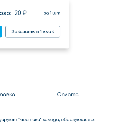
ого:
20 ₽
за
1
шт
Заказать в 1 клик
тавка
Оплата
дируют "мостики" холода, образующиеся