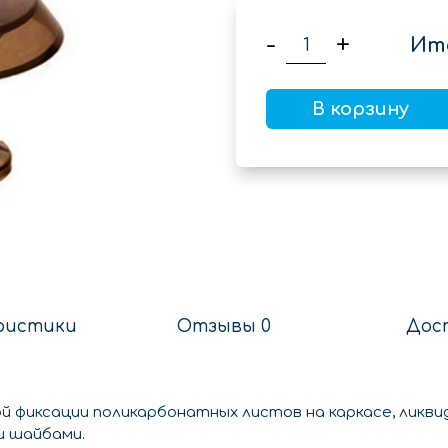
-
+
Ит
В корзину
ристики
Отзывы 0
Дос
 фиксации поликарбонатных листов на каркасе, ликви
и шайбами.