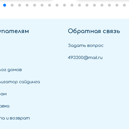
упателям
Обратная связь
Задать вопрос
493300@mail.ru
ог домов
лизатор сайдинга
рам
авка
а и возврат