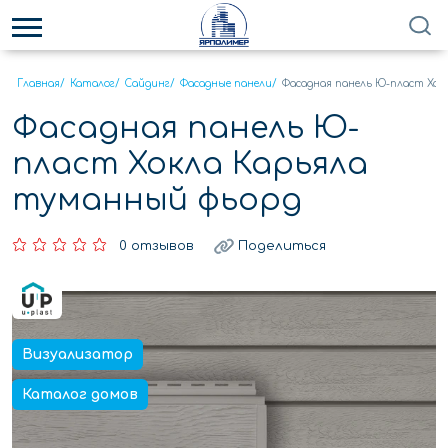
Главная
/
Каталог
/
Сайдинг
/
Фасадные панели
/
Фасадная панель Ю-пласт Хок
Фасадная панель Ю-
пласт Хокла Карьяла
туманный фьорд
0 отзывов
Поделиться
Визуализатор
Каталог домов