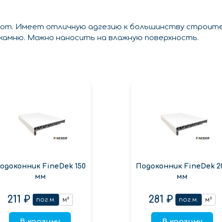
бот. Имеет отличную адгезию к большинству строите
 камню. Можно наносить на влажную поверхность.
одоконник FineDek 150
Подоконник FineDek 2
мм
мм
211 ₽
281 ₽
пог.м.
м²
пог.м.
м²
В корзину
В корзину