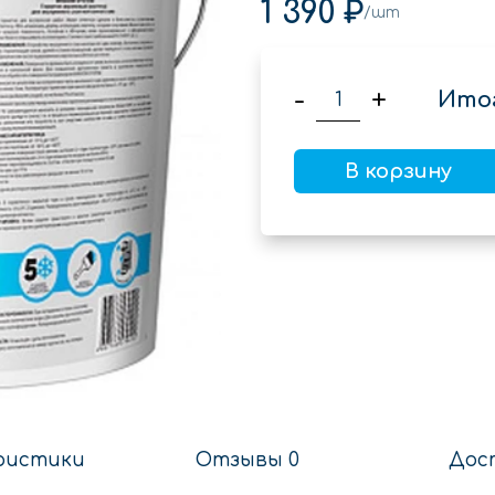
1 390 ₽
/шт
-
+
Итог
В корзину
ристики
Отзывы 0
Дос