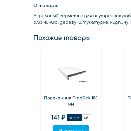
О товаре:
Акриловый герметик для внутренних ра
алюминию, дереву, штукатурке, кирпичу,
Похожие товары
Подоконник FineDek 100
П
мм
141 ₽
пог.м.
м²
В корзину