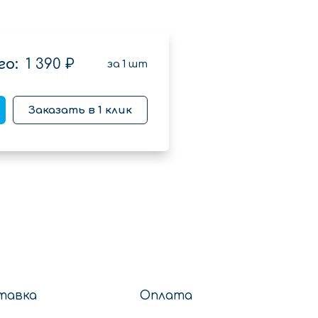
о:
1 390 ₽
за
1
шт
Заказать в 1 клик
тавка
Оплата