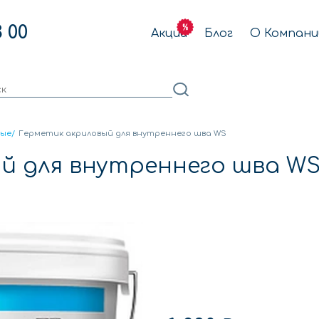
3 00
Акции
Блог
О Компани
вые
/
Герметик акриловый для внутреннего шва WS
й для внутреннего шва W