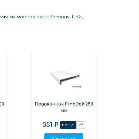
льных материалов: бетону, ПВХ,
00
Подоконник FineDek 250
Подок
мм
351 ₽
42
пог.м.
м²
В корзину