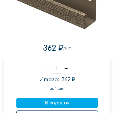
362 ₽
/шт
-
+
Итого:
362 ₽
за
1
шт
В корзину