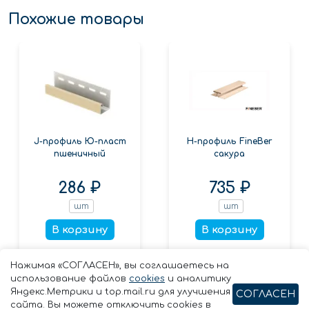
Похожие товары
J-профиль Ю-пласт
Н-профиль FineBer
пшеничный
сакура
286 ₽
735 ₽
шт
шт
В корзину
В корзину
Заказать в 1 клик
Заказать в 1 клик
Нажимая «СОГЛАСЕН», вы соглашаетесь на
использование файлов
cookies
и аналитику
Яндекс.Метрики и top.mail.ru для улучшения
СОГЛАСЕН
сайта. Вы можете отключить cookies в