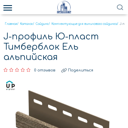
Главная
/
Каталог
/
Сайдинг
/
Комплектующие для винилового сайдинга
/
J-пр
J-профиль Ю-пласт
Тимберблок Ель
альпийская
0 отзывов
Поделиться