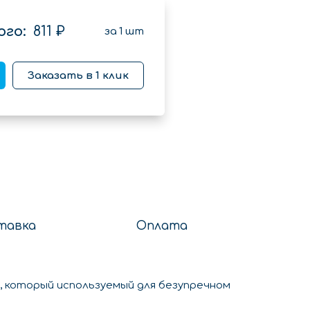
го:
811 ₽
за
1
шт
Заказать в 1 клик
тавка
Оплата
 который используемый для безупречном