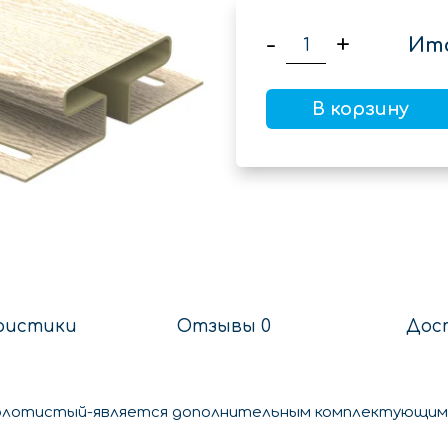
-
+
Ито
В корзину
ристики
Отзывы 0
Дос
олотистый-является дополнительным комплектующим,