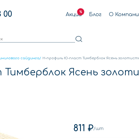
3 00
Акции
Блог
О Компани
инилового сайдинга
/
Н-профиль Ю-пласт Тимберблок Ясень золотист
 Тимберблок Ясень золот
811 ₽
/шт