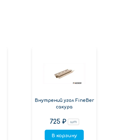
Н-п
т
Внутрений угол FineBer
Ти
сакура
725 ₽
шт
В корзину