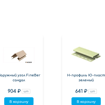
аружный угол FineBer
Н-профиль Ю-плас
сандал
зеленый
904 ₽
641 ₽
шт
шт
В корзину
В корзину