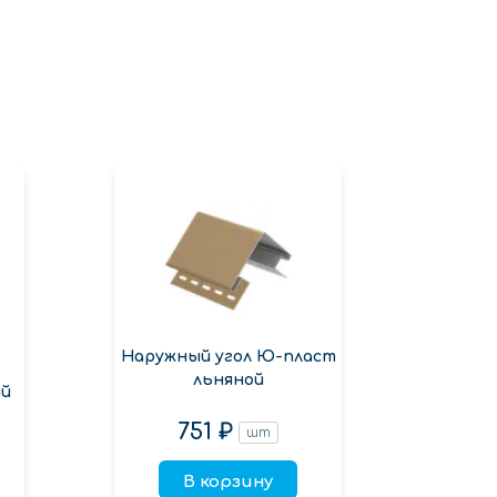
Наружный угол Ю-пласт
J-п
льняной
ый
751 ₽
шт
В корзину