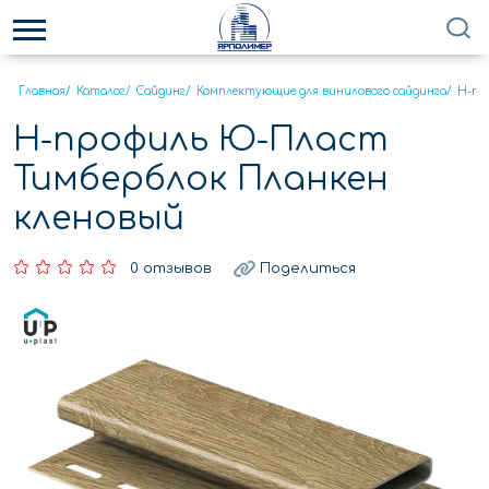
Главная
/
Каталог
/
Сайдинг
/
Комплектующие для винилового сайдинга
/
Н-пр
Н-профиль Ю-Пласт
Тимберблок Планкен
кленовый
0 отзывов
Поделиться