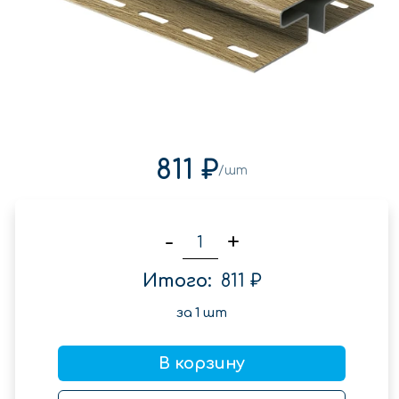
811 ₽
/шт
-
+
Итого:
811 ₽
за
1
шт
В корзину