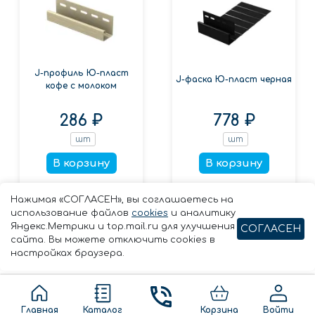
J-профиль Ю-пласт
J-фаска Ю-пласт черная
кофе с молоком
286 ₽
778 ₽
шт
шт
В корзину
В корзину
Заказать в 1 клик
Заказать в 1 клик
Нажимая «СОГЛАСЕН», вы соглашаетесь на
использование файлов
cookies
и аналитику
Яндекс.Метрики и top.mail.ru для улучшения
СОГЛАСЕН
сайта. Вы можете отключить cookies в
настройках браузера.
Главная
Каталог
Корзина
Войти