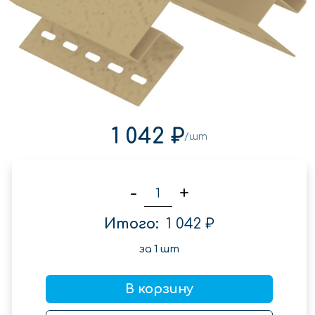
1 042 ₽
/шт
-
+
Итого:
1 042 ₽
за
1
шт
В корзину