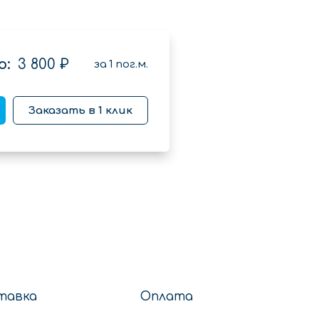
о:
3 800 ₽
за
1
пог.м.
Заказать в 1 клик
тавка
Оплата