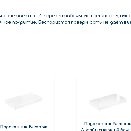
мм-сочетает в себе презентабельную внешность, выс
очное покрытие. Беспористая поверхность не даёт въ
Подоконник Витраж
Подоконник Витраж
Дизайн сияющий бел