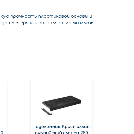
окую прочность пластиковой основы и
едаться грязи и позволяет легко мыть
Подоконник Кристаллит
Подок
ый
альпийский сланец 250