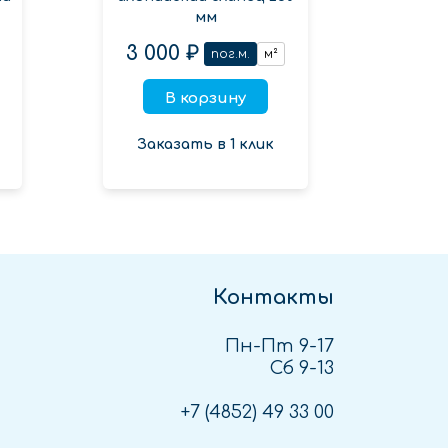
махаг
мм
3 000 ₽
3 600 ₽
пог.м.
м²
В корзину
Заказать в 1 клик
Зак
Контакты
Пн-Пт 9-17
Сб 9-13
+7 (4852)
49 33 00