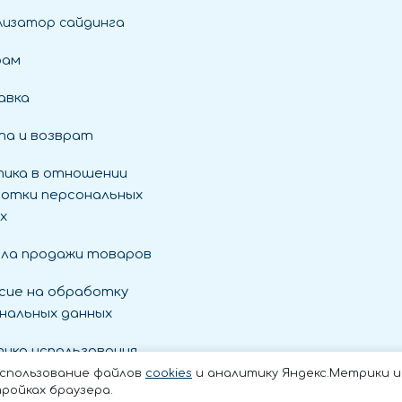
лизатор сайдинга
рам
авка
а и возврат
ика в отношении
отки персональных
х
ла продажи товаров
сие на обработку
нальных данных
ика использования
es
использование файлов
cookies
и аналитику Яндекс.Метрики и t
ройках браузера.