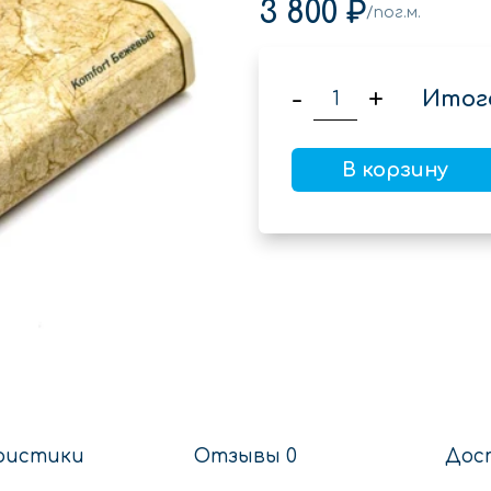
3 800 ₽
/пог.м.
-
+
Итог
В корзину
ристики
Отзывы 0
Дос