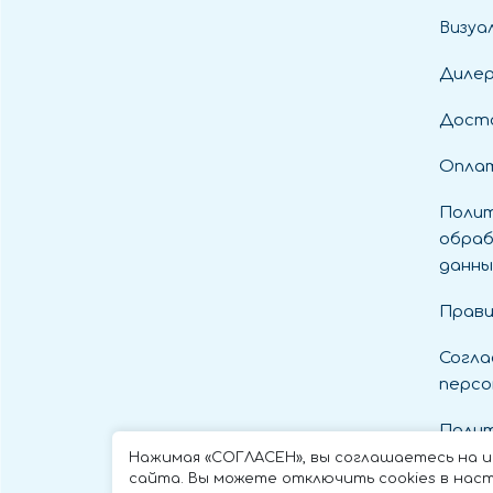
Визуа
Диле
Дост
Оплат
Полит
обраб
данны
Прави
Согла
персо
Полит
cooki
Нажимая «СОГЛАСЕН», вы соглашаетесь на 
сайта. Вы можете отключить cookies в наст