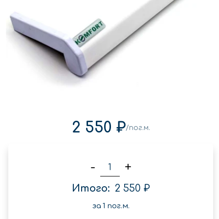
2 550 ₽
/пог.м.
-
+
Итого:
2 550 ₽
за
1
пог.м.