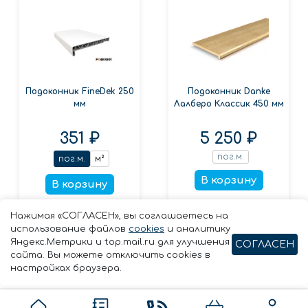
Подоконник FineDek 250
Подоконник Danke
мм
Лалберо Классик 450 мм
351 ₽
5 250 ₽
пог.м.
пог.м.
м²
В корзину
В корзину
Заказать в 1 клик
Заказать в 1 клик
Нажимая «СОГЛАСЕН», вы соглашаетесь на
использование файлов
cookies
и аналитику
Яндекс.Метрики и top.mail.ru для улучшения
СОГЛАСЕН
сайта. Вы можете отключить cookies в
настройках браузера.