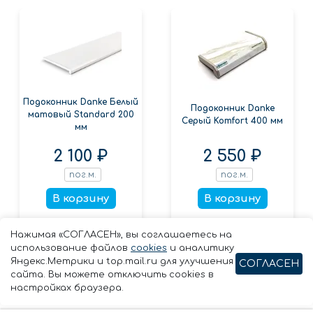
Подоконник Danke Белый
Подоконник Danke
матовый Standard 200
Серый Komfort 400 мм
мм
2 100 ₽
2 550 ₽
пог.м.
пог.м.
В корзину
В корзину
Заказать в 1 клик
Заказать в 1 клик
Нажимая «СОГЛАСЕН», вы соглашаетесь на
использование файлов
cookies
и аналитику
Яндекс.Метрики и top.mail.ru для улучшения
СОГЛАСЕН
сайта. Вы можете отключить cookies в
настройках браузера.