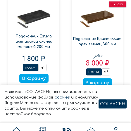
Скидка
Подоконник Estera
Подоконник Кристаллит
альпийский сланец
орех глянец 300 мм
матовый 200 мм
3 600 ₽
1 800 ₽
3 000 ₽
пог.м.
м²
пог.м.
м²
В корзину
В корзину
Заказать в 1 клик
Нажимая «СОГЛАСЕН», вы соглашаетесь на
Заказать в 1 клик
использование файлов
cookies
и аналитику
Яндекс.Метрики и top.mail.ru для улучшения
СОГЛАСЕН
сайта. Вы можете отключить cookies в
настройках браузера.