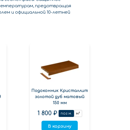
 температурам, предотвращая
лем и официальной 10-летней
Подоконник Кристаллит
Подок
d
золотой дуб матовый
мрам
150 мм
1 800 ₽
3 600 ₽
пог.м.
м²
В корзину