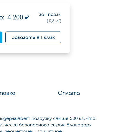
за
1
пог.м.
о:
4 200 ₽
(
0,6
м²)
Заказать в 1 клик
тавка
Оплата
ыдерживает нагрузку свыше 500 кг, что
гически безопасного сырья. Благодаря
ной геометрией. Защитное