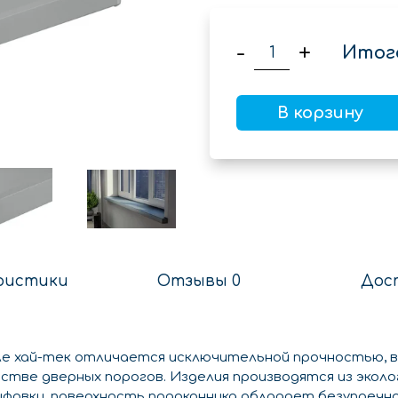
-
+
Итог
В корзину
ристики
Отзывы 0
Дос
е хай-тек отличается исключительной прочностью, в
стве дверных порогов. Изделия производятся из эколо
ифовки, поверхность подоконника обладает безупреч