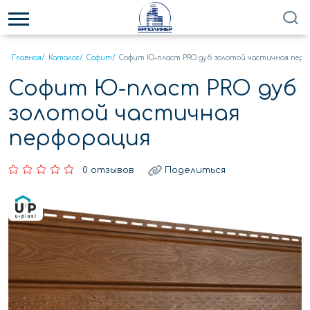
Главная
/
Каталог
/
Софит
/
Софит Ю-пласт PRO дуб золотой частичная перф
Софит Ю-пласт PRO дуб
золотой частичная
перфорация
0 отзывов
Поделиться