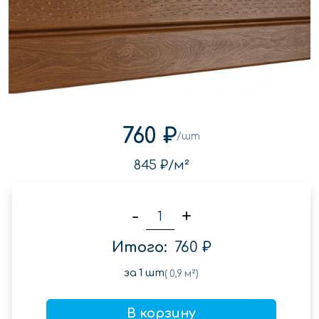
760 ₽
/шт
845 ₽
/м²
-
+
Итого:
760 ₽
за
1
шт
(
0,9
м²)
В корзину