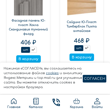
Фасадная панель Ю-
Сайдинг Ю-Пласт
пласт Хокла
Тимберблок Пихта
Скандинавия туманный
алтайская
фьорд
468 ₽
406 ₽
шт
м²
шт
м²
В корзину
В корзину
Заказать в 1 клик
Нажимая «СОГЛАСЕН», вы соглашаетесь на
Заказать в 1 клик
использование файлов
cookies
и аналитику
Яндекс.Метрики и top.mail.ru для улучшения
СОГЛАСЕН
сайта. Вы можете отключить cookies в
настройках браузера.
Главная
Каталог
Корзина
Войти