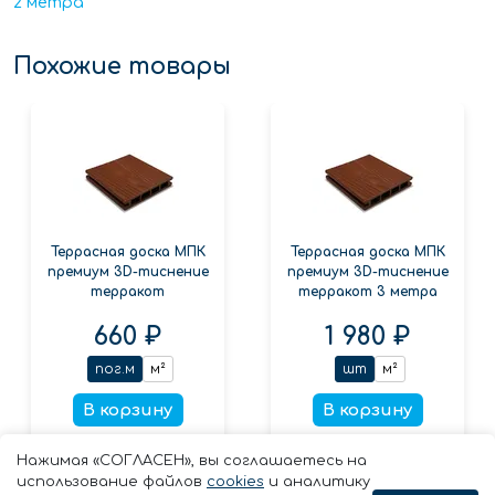
2 метра
Похожие товары
Террасная доска МПК
Террасная доска МПК
премиум 3D-тиснение
премиум 3D-тиснение
терракот
терракот 3 метра
660 ₽
1 980 ₽
пог.м
м²
шт
м²
В корзину
В корзину
Заказать в 1 клик
Заказать в 1 клик
Нажимая «СОГЛАСЕН», вы соглашаетесь на
использование файлов
cookies
и аналитику