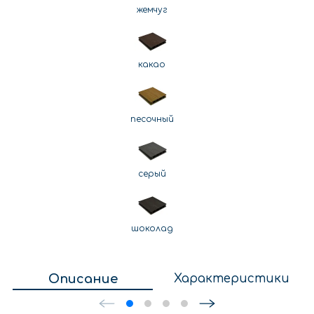
жемчуг
какао
песочный
серый
шоколад
Описание
Характеристики