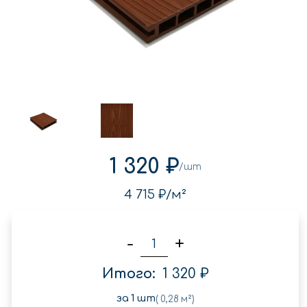
1 320 ₽
/шт
4 715 ₽
/м²
-
+
Итого:
1 320 ₽
за
1
шт
(
0,28
м²)