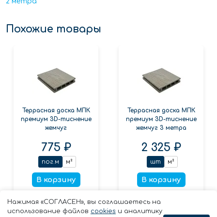
2 метра
Похожие товары
Террасная доска МПК
Террасная доска МПК
премиум 3D-тиснение
премиум 3D-тиснение
жемчуг
жемчуг 3 метра
775 ₽
2 325 ₽
пог.м
м²
шт
м²
В корзину
В корзину
Заказать в 1 клик
Заказать в 1 клик
Нажимая «СОГЛАСЕН», вы соглашаетесь на
использование файлов
cookies
и аналитику