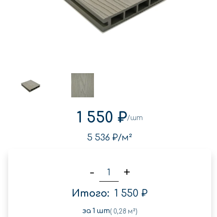
1 550 ₽
/шт
5 536 ₽
/м²
-
+
Итого:
1 550 ₽
за
1
шт
(
0,28
м²)