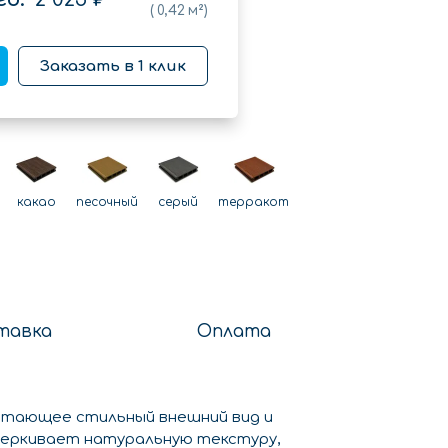
(
0,42
м²)
Заказать в 1 клик
какао
песочный
серый
терракот
тавка
Оплата
етающее стильный внешний вид и
черкивает натуральную текстуру,