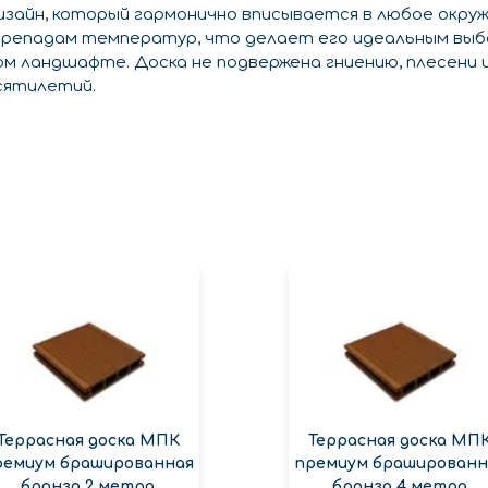
зайн, который гармонично вписывается в любое окру
репадам температур, что делает его идеальным выбо
вом ландшафте. Доска не подвержена гниению, плесени 
сятилетий.
Террасная доска МПК
Террасная доска МП
ремиум брашированная
премиум брашированн
бронза 2 метра
бронза 4 метра