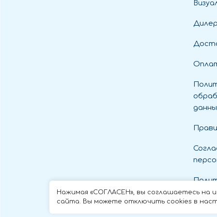
Визуа
Диле
Дост
Оплат
Полит
обраб
данны
Прави
Согла
персо
Полит
cooki
Нажимая «СОГЛАСЕН», вы соглашаетесь на 
сайта. Вы можете отключить cookies в наст