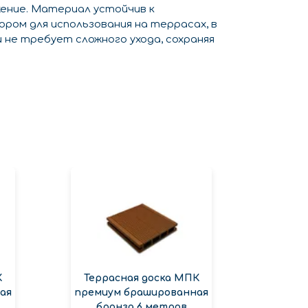
жение. Материал устойчив к
ром для использования на террасах, в
и не требует сложного ухода, сохраняя
К
Террасная доска МПК
ая
премиум брашированная
бронза 6 метров