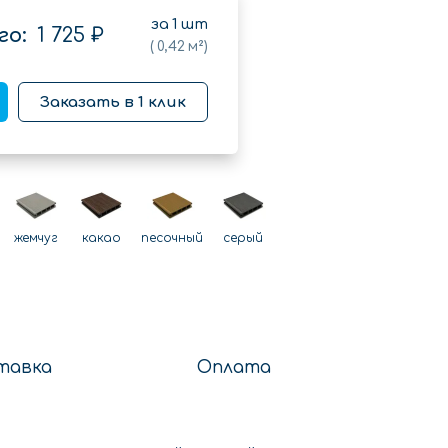
за
1
шт
го:
1 725 ₽
(
0,42
м²)
Заказать в 1 клик
жемчуг
какао
песочный
серый
тавка
Оплата