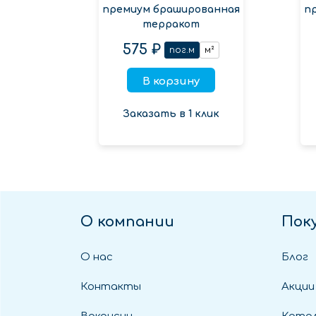
премиум брашированная
п
терракот
575 ₽
пог.м
м²
В корзину
Заказать в 1 клик
О компании
Пок
О нас
Блог
Контакты
Акции