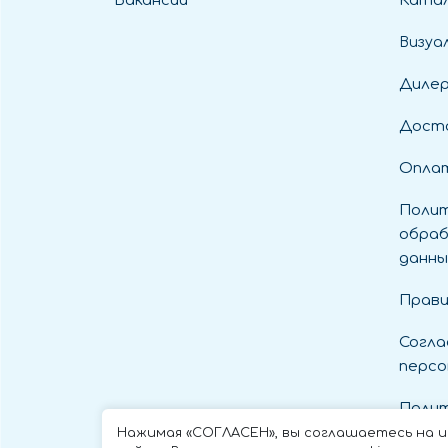
Вакансии
Катал
Визуа
Диле
Дост
Оплат
Полит
обраб
данны
Прави
Согла
персо
Полит
cooki
Нажимая «СОГЛАСЕН», вы соглашаетесь на 