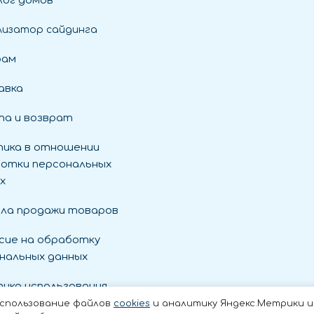
ог домов
лизатор сайдинга
рам
авка
а и возврат
ика в отношении
отки персональных
х
ла продажи товаров
сие на обработку
нальных данных
ика использования
es
использование файлов
cookies
и аналитику Яндекс.Метрики и t