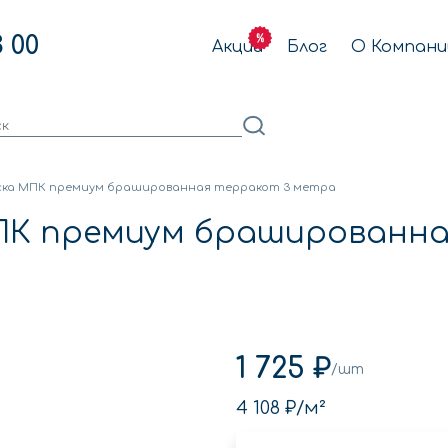
3 00
Акции
Блог
О Компани
ска МПК премиум брашированная терракот 3 метра
ПК премиум брашированна
1 725 ₽
/шт
4 108 ₽
/м²