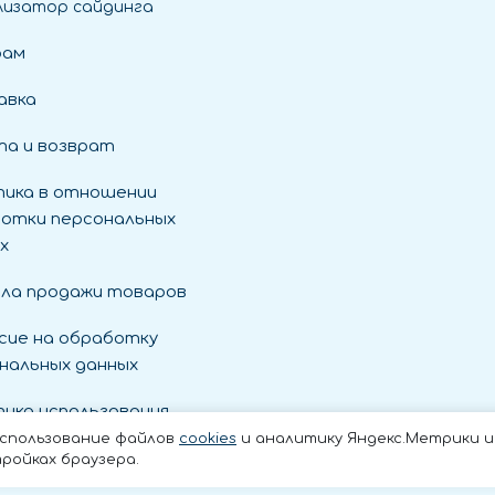
лизатор сайдинга
рам
авка
а и возврат
ика в отношении
отки персональных
х
ла продажи товаров
сие на обработку
нальных данных
ика использования
es
использование файлов
cookies
и аналитику Яндекс.Метрики и t
ройках браузера.