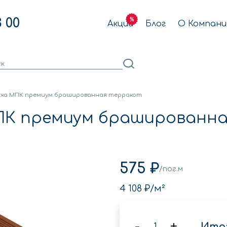
3 00
Акции
Блог
О Компани
ска МПК премиум брашированная терракот
МПК премиум брашированн
575 ₽
/пог.м
4 108 ₽
/м²
-
+
Итог