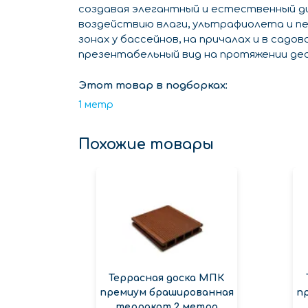
создавая элегантный и естественный ди
воздействию влаги, ультрафиолета и пе
зонах у бассейнов, на причалах и в садо
презентабельный вид на протяжении де
Этот товар в подборках:
1 метр
Похожие товары
Террасная доска МПК
премиум брашированная
п
терракот 2 метра