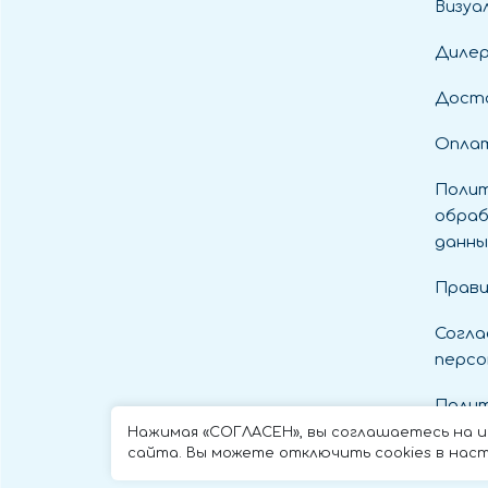
Визуа
Диле
Дост
Оплат
Полит
обраб
данны
Прави
Согла
персо
Полит
cooki
Нажимая «СОГЛАСЕН», вы соглашаетесь на 
сайта. Вы можете отключить cookies в наст