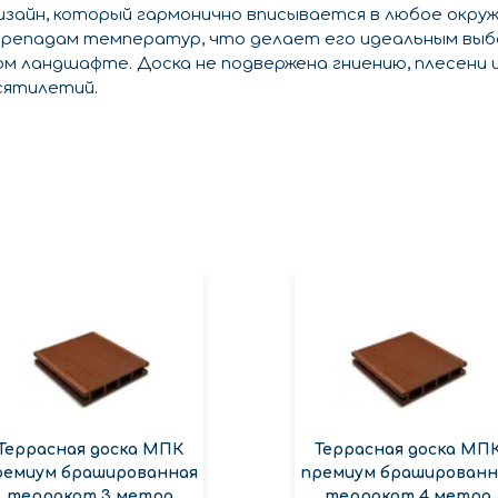
зайн, который гармонично вписывается в любое окру
репадам температур, что делает его идеальным выбо
вом ландшафте. Доска не подвержена гниению, плесени 
сятилетий.
Террасная доска МПК
Террасная доска МП
ремиум брашированная
премиум брашированн
терракот 3 метра
терракот 4 метра