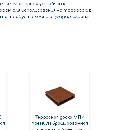
жение. Материал устойчив к
ром для использования на террасах, в
и не требует сложного ухода, сохраняя
К
Террасная доска МПК
ая
премиум брашированная
терракот 6 метров