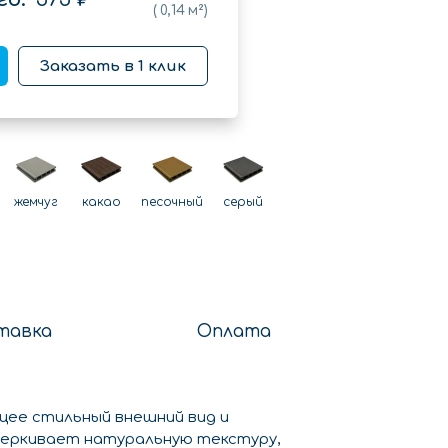
(
0,14
м²)
Заказать в 1 клик
жемчуг
какао
песочный
серый
тавка
Оплата
ее стильный внешний вид и
черкивает натуральную текстуру,