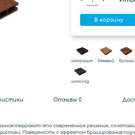
В корзину
антрацит
бежевый
бронза
шоколад
ристики
Отзывы 0
Дос
анная терракот-это современное решение, сочетающ
ристики. Поверхность с эффектом браширования под