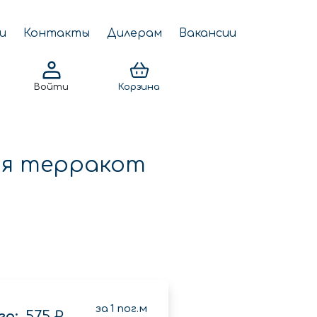
и
Контакты
Дилерам
Вакансии
Войти
Корзина
ая терракот
за
1
пог.м
о:
575 ₽