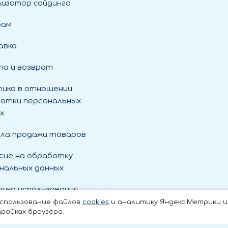
лизатор сайдинга
рам
авка
а и возврат
ика в отношении
отки персональных
х
ла продажи товаров
сие на обработку
нальных данных
ика использования
es
использование файлов
cookies
и аналитику Яндекс.Метрики и t
ройках браузера.