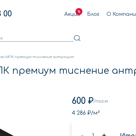
3 00
Акции
Блог
О Компани
ска МПК премиум тиснение антрацит
МПК премиум тиснение ан
600 ₽
/пог.м
4 286 ₽
/м²
-
+
Итог