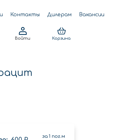
и
Контакты
Дилерам
Вакансии
Войти
Корзина
трацит
за
1
пог.м
о:
600 ₽