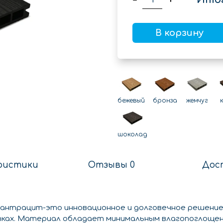
В корзину
бежевый
бронза
жемчуг
шоколад
ристики
Отзывы 0
Дос
 антрацит-это инновационное и долговечное решение
ках. Материал обладает минимальным влагопоглощен