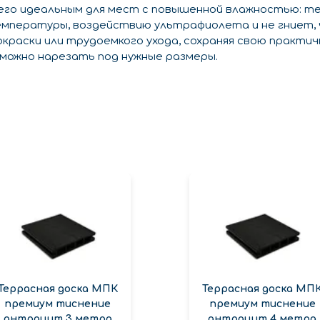
го идеальным для мест с повышенной влажностью: терр
емпературы, воздействию ультрафиолета и не гниет,
окраски или трудоемкого ухода, сохраняя свою практи
можно нарезать под нужные размеры.
Террасная доска МПК
Террасная доска МП
премиум тиснение
премиум тиснение
антрацит 3 метра
антрацит 4 метра