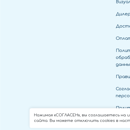
Визуа
Диле
Дост
Оплат
Полит
обраб
данны
Прави
Согла
персо
Полит
cooki
Нажимая «СОГЛАСЕН», вы соглашаетесь на 
сайта. Вы можете отключить cookies в наст