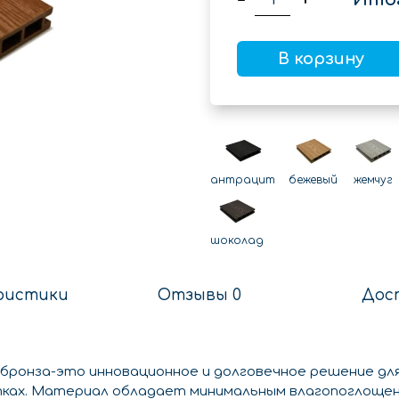
В корзину
антрацит
бежевый
жемчуг
шоколад
ристики
Отзывы 0
Дос
 бронза-это инновационное и долговечное решение д
ках. Материал обладает минимальным влагопоглощен