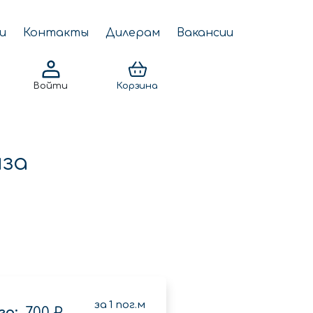
и
Контакты
Дилерам
Вакансии
Войти
Корзина
нза
за
1
пог.м
о:
700 ₽