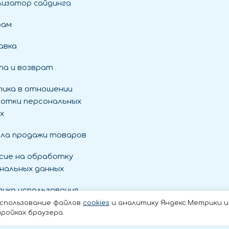
лизатор сайдинга
рам
авка
а и возврат
ика в отношении
отки персональных
х
ла продажи товаров
сие на обработку
нальных данных
ика использования
es
использование файлов
cookies
и аналитику Яндекс.Метрики и t
ройках браузера.