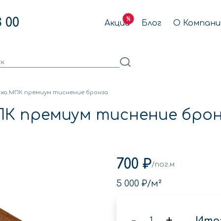
3 00
Акции
Блог
О Компани
ска МПК премиум тиснение бронза
ПК премиум тиснение бро
700 ₽
/пог.м
5 000 ₽
/м²
-
+
Итог