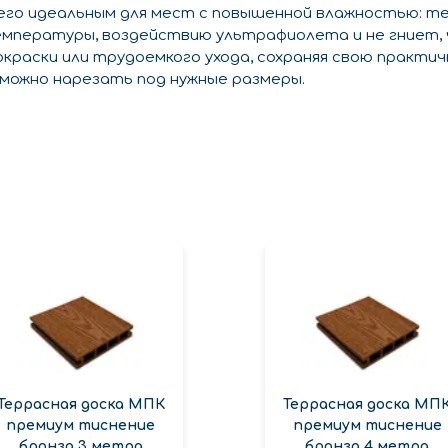
го идеальным для мест с повышенной влажностью: терр
емпературы, воздействию ультрафиолета и не гниет,
окраски или трудоемкого ухода, сохраняя свою практи
можно нарезать под нужные размеры.
Террасная доска МПК
Террасная доска МП
премиум тиснение
премиум тиснение
бронза 3 метра
бронза 4 метра