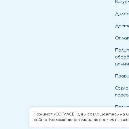
Визуа
Диле
Дост
Оплат
Полит
обраб
данны
Прави
Согла
персо
Полит
cooki
Нажимая «СОГЛАСЕН», вы соглашаетесь на 
сайта. Вы можете отключить cookies в наст