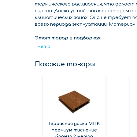
термического расширения, что делает е
пирсов. Доска устойчива к перепадам т
климатических зонах. Она не требует п
всего периода эксплуатации. Материал 
Этот товар в подборках:
1 метр
Похожие товары
Террасная доска МПК
премиум тиснение
бронза 2 метра