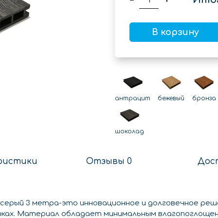
В корзину
антрацит
бежевый
бронза
шоколад
ристики
Отзывы 0
Дос
 серый 3 метра-это инновационное и долговечное ре
ках. Материал обладает минимальным влагопоглощен