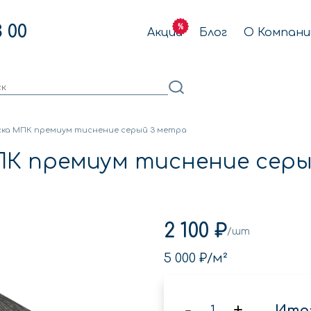
3 00
Акции
Блог
О Компани
ска МПК премиум тиснение серый 3 метра
ПК премиум тиснение сер
2 100 ₽
/шт
5 000 ₽
/м²
-
+
Итог