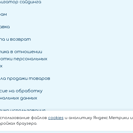
лизатор сайдинга
рам
авка
а и возврат
ика в отношении
отки персональных
х
ла продажи товаров
сие на обработку
нальных данных
ика использования
es
использование файлов
cookies
и аналитику Яндекс.Метрики и t
ройках браузера.