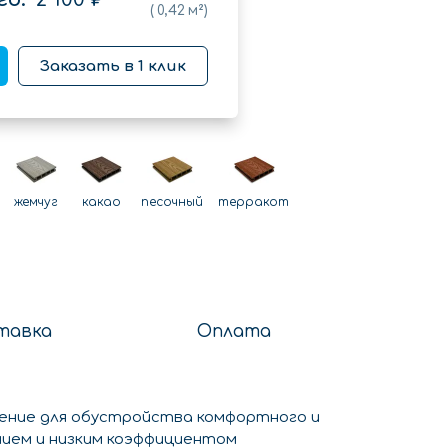
(
0,42
м²)
Заказать в 1 клик
жемчуг
какао
песочный
терракот
тавка
Оплата
шение для обустройства комфортного и
ием и низким коэффициентом