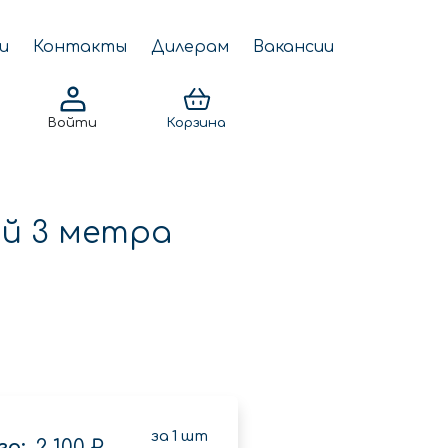
и
Контакты
Дилерам
Вакансии
Войти
Корзина
ый 3 метра
за
1
шт
о:
2 100 ₽