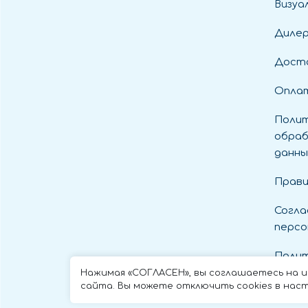
Визуа
Диле
Дост
Оплат
Полит
обраб
данны
Прави
Согла
персо
Полит
cooki
Нажимая «СОГЛАСЕН», вы соглашаетесь на 
сайта. Вы можете отключить cookies в наст