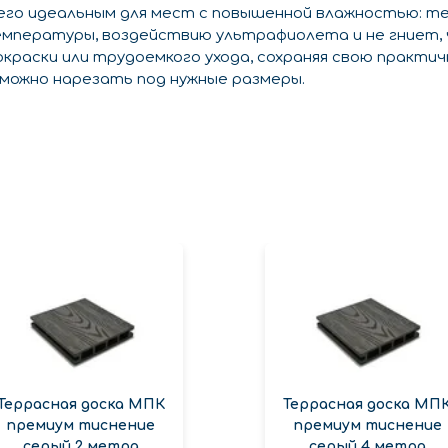
го идеальным для мест с повышенной влажностью: терр
емпературы, воздействию ультрафиолета и не гниет,
окраски или трудоемкого ухода, сохраняя свою практи
можно нарезать под нужные размеры.
Террасная доска МПК
Террасная доска МП
премиум тиснение
премиум тиснение
серый 2 метра
серый 4 метра