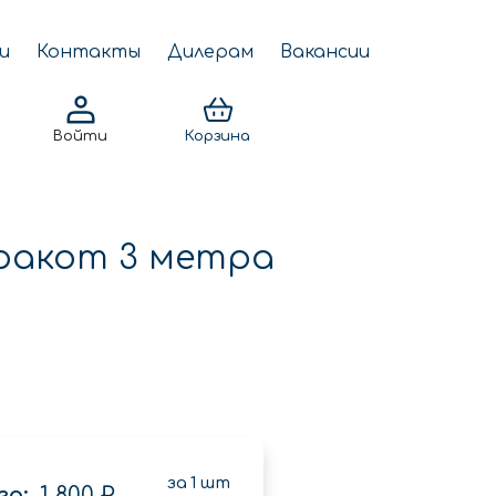
и
Контакты
Дилерам
Вакансии
Войти
Корзина
ракот 3 метра
за
1
шт
о:
1 800 ₽