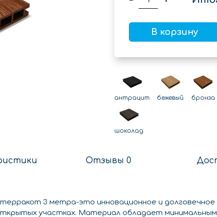
В корзину
антрацит
бежевый
бронза
шоколад
ристики
Отзывы 0
Дос
 терракот 3 метра-это инновационное и долговечное
открытых участках. Материал обладает минимальным 