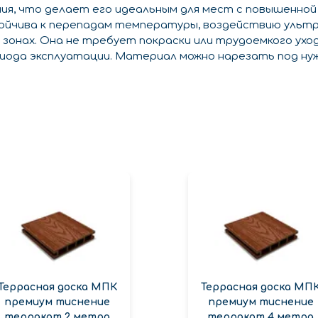
я, что делает его идеальным для мест с повышенной 
стойчива к перепадам температуры, воздействию ульт
 зонах. Она не требует покраски или трудоемкого ухо
иода эксплуатации. Материал можно нарезать под ну
Террасная доска МПК
Террасная доска МП
премиум тиснение
премиум тиснение
терракот 2 метра
терракот 4 метра