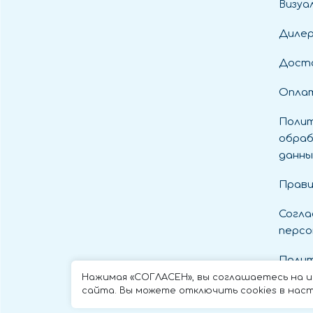
Визуа
Диле
Дост
Оплат
Полит
обраб
данны
Прави
Согла
персо
Полит
cooki
Нажимая «СОГЛАСЕН», вы соглашаетесь на 
сайта. Вы можете отключить cookies в наст