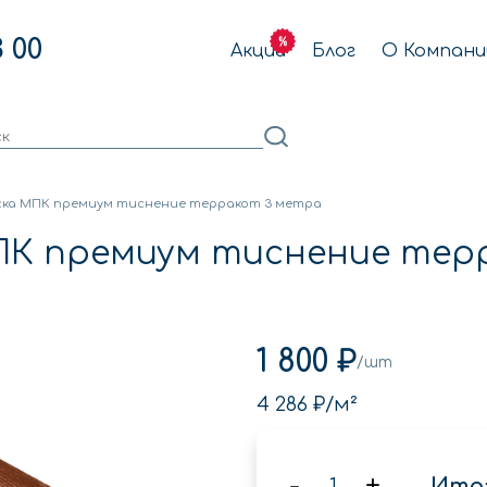
3 00
Акции
Блог
О Компани
ска МПК премиум тиснение терракот 3 метра
ПК премиум тиснение тер
1 800 ₽
/шт
4 286 ₽
/м²
-
+
Итог