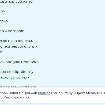
лизатор сайдинга
рам
авка
а и возврат
ика в отношении
отки персональных
х
ла продажи товаров
сие на обработку
нальных данных
ика использования
es
использование файлов
cookies
и аналитику Яндекс.Метрики и t
ройках браузера.