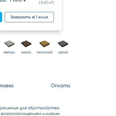
(
0,42
м²)
Заказать в 1 клик
жемчуг
какао
песочный
серый
тавка
Оплата
 решение для обустройства
влагопоглощением и низким