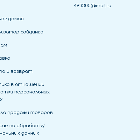
493300@mail.ru
ог домов
лизатор сайдинга
рам
авка
а и возврат
ика в отношении
отки персональных
х
ла продажи товаров
сие на обработку
нальных данных