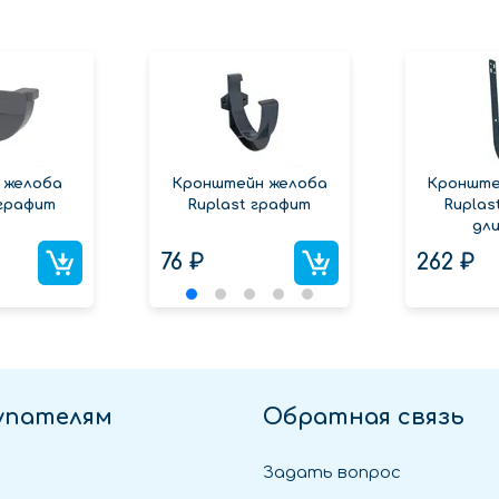
 желоба
Кронштейн желоба
Кронште
 графит
Ruplast графит
Ruplas
дл
76 ₽
262 ₽
упателям
Обратная связь
Задать вопрос