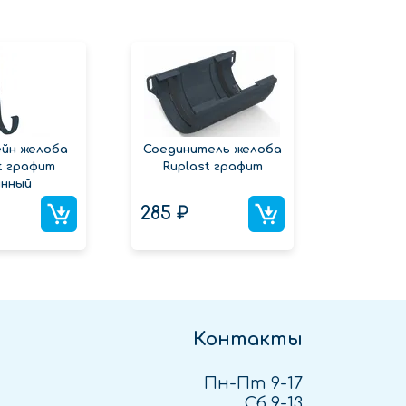
йн желоба
Соединитель желоба
Угол же
t графит
Ruplast графит
135 Ru
инный
285 ₽
752 ₽
Контакты
Пн-Пт 9-17
Сб 9-13