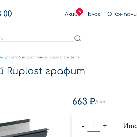
3 00
Акции
Блог
О Компани
вый
/
Желоб водосточный Ruplast графит
 Ruplast графит
663 ₽
/шт
-
+
Ито