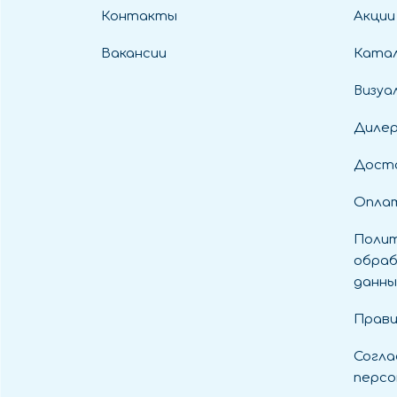
Контакты
Акции
Вакансии
Катал
Визуа
Диле
Дост
Оплат
Полит
обраб
данны
Прави
Согла
персо