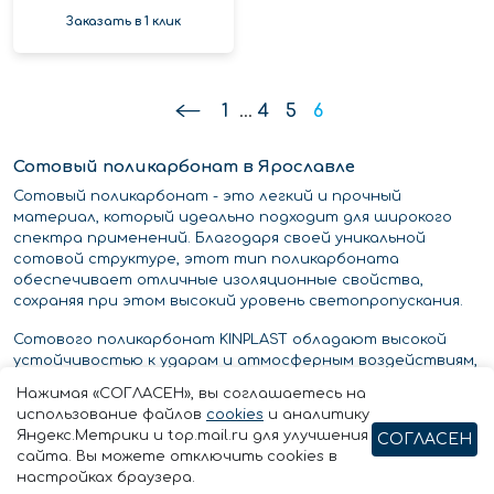
Заказать в 1 клик
1
...
4
5
6
Сотовый поликарбонат в Ярославле
Сотовый поликарбонат - это легкий и прочный
материал, который идеально подходит для широкого
спектра применений. Благодаря своей уникальной
сотовой структуре, этот тип поликарбоната
обеспечивает отличные изоляционные свойства,
сохраняя при этом высокий уровень светопропускания.
Сотового поликарбонат KINPLAST обладают высокой
устойчивостью к ударам и атмосферным воздействиям,
что делает его отличным выбором для любого
Нажимая «СОГЛАСЕН», вы соглашаетесь на
применения. Его легко устанавливать, а благодаря
использование файлов
cookies
и аналитику
уникальным изоляционным свойствам он помогает
Яндекс.Метрики и top.mail.ru для улучшения
СОГЛАСЕН
снизить расходы на электроэнергию, сохраняя прохладу
сайта. Вы можете отключить cookies в
летом и тепло зимой.
настройках браузера.