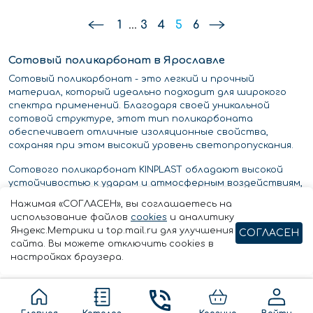
1
...
3
4
5
6
Сотовый поликарбонат в Ярославле
Сотовый поликарбонат - это легкий и прочный
материал, который идеально подходит для широкого
спектра применений. Благодаря своей уникальной
сотовой структуре, этот тип поликарбоната
обеспечивает отличные изоляционные свойства,
сохраняя при этом высокий уровень светопропускания.
Сотового поликарбонат KINPLAST обладают высокой
устойчивостью к ударам и атмосферным воздействиям,
что делает его отличным выбором для любого
Нажимая «СОГЛАСЕН», вы соглашаетесь на
применения. Его легко устанавливать, а благодаря
использование файлов
cookies
и аналитику
уникальным изоляционным свойствам он помогает
Яндекс.Метрики и top.mail.ru для улучшения
СОГЛАСЕН
снизить расходы на электроэнергию, сохраняя прохладу
сайта. Вы можете отключить cookies в
летом и тепло зимой.
настройках браузера.