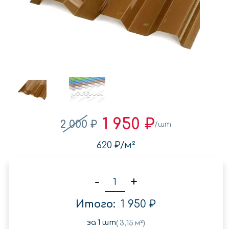
1 950 ₽
2 000 ₽
/шт
620 ₽
/м²
-
+
Итого:
1 950 ₽
за
1
шт
(
3,15
м²)