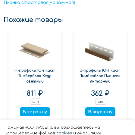
Планка стартовая(начальная)
Похожие товары
Н-профиль Ю-пласт
J-профиль Ю-Пласт
Тимберблок Кедр
Тимберблок Планкен
светлый
янтарный
811 ₽
362 ₽
шт
шт
В корзину
В корзину
Заказать в 1 клик
Заказать в 1 клик
Нажимая «СОГЛАСЕН», вы соглашаетесь на
использование файлов
cookies
и аналитику