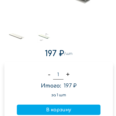
197 ₽
/шт
-
+
Итого:
197 ₽
за
1
шт
В корзину