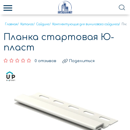
Главная
/
Каталог
/
Сайдинг
/
Комплектующие для винилового сайдинга
/
План
Планка стартовая Ю-
пласт
0 отзывов
Поделиться