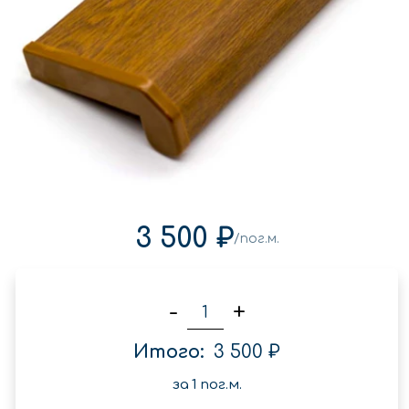
3 500 ₽
/пог.м.
-
+
Итого:
3 500 ₽
за
1
пог.м.