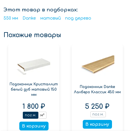
Этот товар в подборках:
550 мм
Danke
матовый
под дерево
Похожие товары
Подоконник Кристаллит
Подоконник Danke
белый дуб матовый 150
Лалберо Классик 450 мм
мм
1 800 ₽
5 250 ₽
пог.м.
пог.м.
м²
В корзину
В корзину