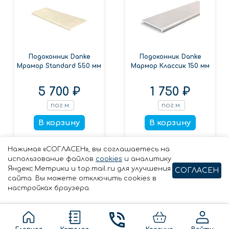
Подоконник Danke
Подоконник Danke
Мрамор Standard 550 мм
Мармор Классик 150 мм
5 700 ₽
1 750 ₽
пог.м.
пог.м.
В корзину
В корзину
Заказать в 1 клик
Заказать в 1 клик
Нажимая «СОГЛАСЕН», вы соглашаетесь на
использование файлов
cookies
и аналитику
Яндекс.Метрики и top.mail.ru для улучшения
СОГЛАСЕН
сайта. Вы можете отключить cookies в
настройках браузера.