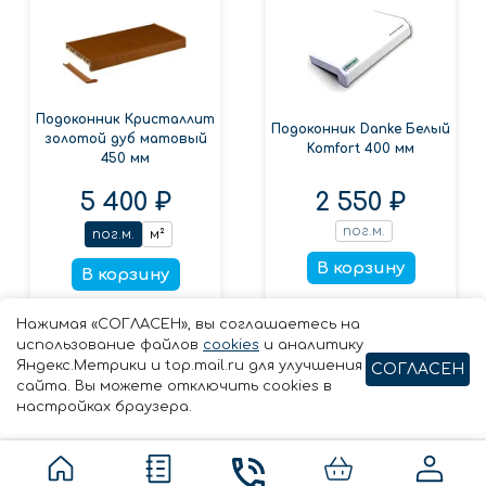
Подоконник Кристаллит
Подоконник Danke Белый
золотой дуб матовый
Komfort 400 мм
450 мм
5 400 ₽
2 550 ₽
пог.м.
пог.м.
м²
В корзину
В корзину
Заказать в 1 клик
Заказать в 1 клик
Нажимая «СОГЛАСЕН», вы соглашаетесь на
использование файлов
cookies
и аналитику
Яндекс.Метрики и top.mail.ru для улучшения
СОГЛАСЕН
сайта. Вы можете отключить cookies в
настройках браузера.