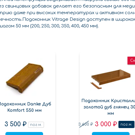
без свинцовых добавок делает его безопасным для мед
трию даже при высоких температурах и активном солн
чность.Подоконник Vitrage Design доступен в широко
ом 50 мм (200, 250, 300, 350, 400, 450 мм).
С
Подоконник Кристалл
Подоконник Danke Дуб
золотой дуб глянец 3
Komfort 550 мм
мм
3 500 ₽
3 000 ₽
3 600 ₽
пог.м.
пог.м.