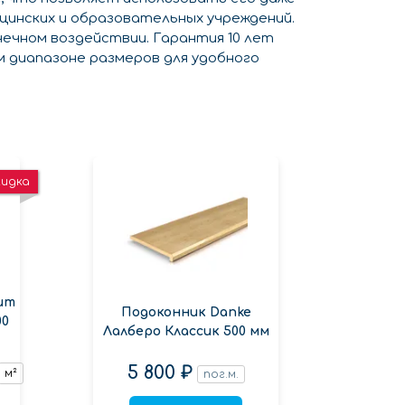
ицинских и образовательных учреждений.
ечном воздействии. Гарантия 10 лет
м диапазоне размеров для удобного
кидка
ит
Подоконник Danke
Подок
00
Лалберо Классик 500 мм
венг
5 800 ₽
3 600 ₽
м²
пог.м.