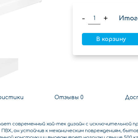
-
+
Итог
В корзину
ристики
Отзывы 0
Дос
ает современный хай-тек дизайн с исключительной п
ПВХ, он устойчив к механическим повреждениям, быто
нной конструкции выдерживает нагрузки свыше 500 кг