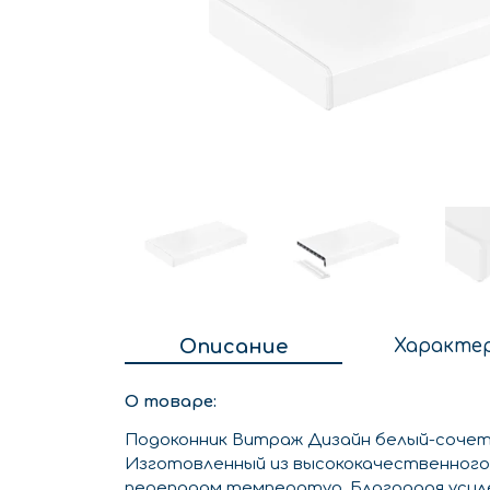
Описание
Характе
О товаре:
Подоконник Витраж Дизайн белый-сочет
Изготовленный из высококачественного 
перепадам температур. Благодаря усиле