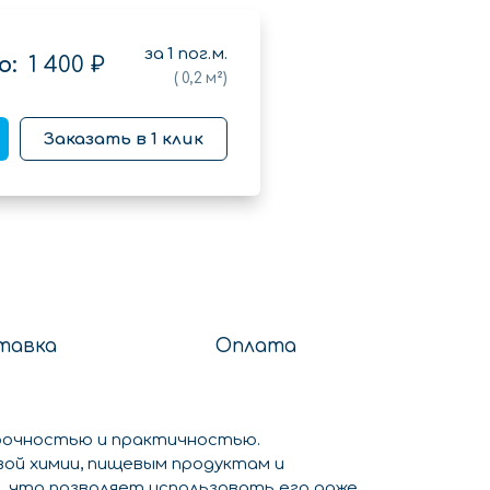
за
1
пог.м.
о:
1 400 ₽
(
0,2
м²)
Заказать в 1 клик
тавка
Оплата
рочностью и практичностью.
вой химии, пищевым продуктам и
, что позволяет использовать его даже