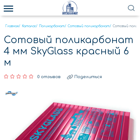
Главная
/
Каталог
/
Поликарбонат
/
Сотовый поликарбонат
/
Сотовый полика
Сотовый поликарбонат
4 мм SkyGlass красный 6
м
0 отзывов
Поделиться