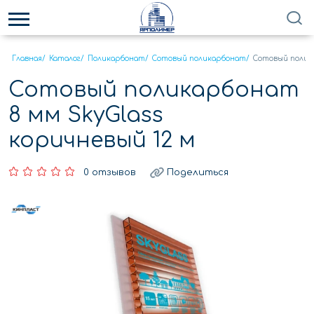
Главная
/
Каталог
/
Поликарбонат
/
Сотовый поликарбонат
/
Сотовый полика
Сотовый поликарбонат
8 мм SkyGlass
коричневый 12 м
0 отзывов
Поделиться