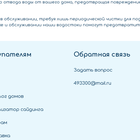
о отвода воды от вашего дома, предотвращая повреждени
 обслуживании, требуя лишь периодической чистки для по
вке и обслуживании наши водостоки помогут предотврати
упателям
Обратная связь
Задать вопрос
493300@mail.ru
ог домов
лизатор сайдинга
рам
авка