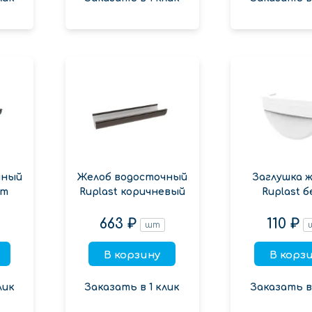
чный
Желоб водосточный
Заглушка 
ит
Ruplast коричневый
Ruplast б
663 ₽
110 ₽
шт
В корзину
В корз
лик
Заказать в 1 клик
Заказать в 