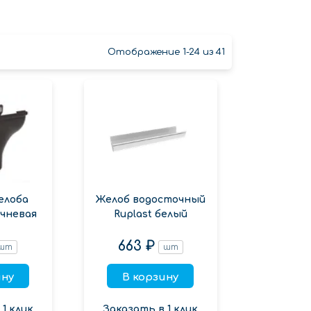
Отображение 1-24 из 41
елоба
Желоб водосточный
ичневая
Ruplast белый
663 ₽
шт
шт
ину
В корзину
1 клик
Заказать в 1 клик