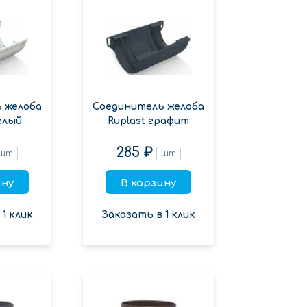
 желоба
Соединитель желоба
елый
Ruplast графит
285 ₽
шт
шт
ину
В корзину
1 клик
Заказать в 1 клик