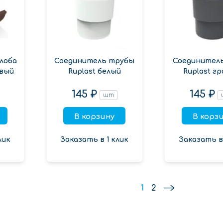
лоба
Соединитель трубы
Соединител
евый
Ruplast белый
Ruplast г
145 ₽
145 ₽
шт
В корзину
В корз
лик
Заказать в 1 клик
Заказать в 
1
2