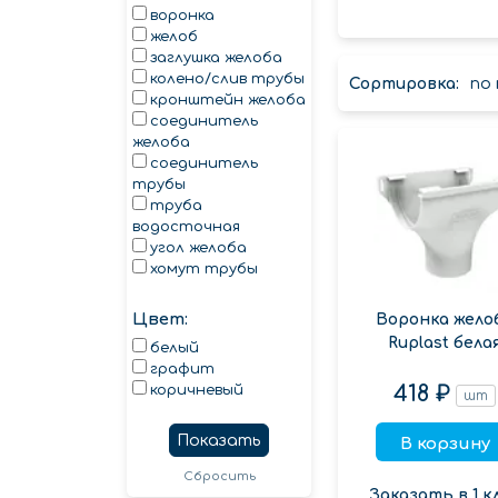
воронка
желоб
заглушка желоба
колено/слив трубы
Сортировка:
по
кронштейн желоба
соединитель
желоба
соединитель
трубы
труба
водосточная
угол желоба
хомут трубы
Цвет:
Воронка жело
Ruplast бела
белый
графит
418 ₽
коричневый
шт
Показать
В корзину
Сбросить
Заказать в 1 к