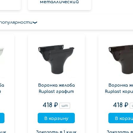
металлический
 популярности
ба
Воронка желоба
Воронка ж
я
Ruplast графит
Ruplast кор
418 ₽
418 ₽
шт
В корзину
В корз
лик
Заказать в 1 клик
Заказать в 