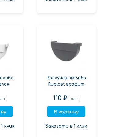
желоба
Заглушка желоба
елая
Ruplast графит
110 ₽
шт
шт
ину
В корзину
1 клик
Заказать в 1 клик