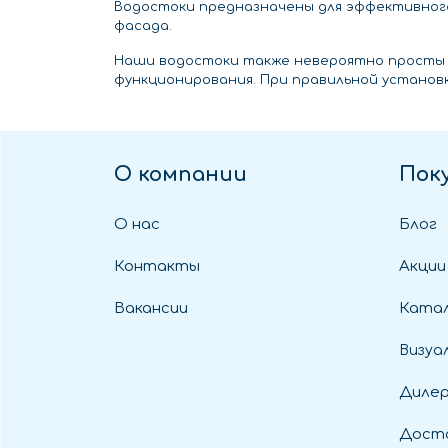
Водостоки предназначены для эффективног
фасада.
Наши водостоки также невероятно просты в
функционирования. При правильной устано
О компании
Пок
О нас
Блог
Контакты
Акции
Вакансии
Катал
Визуа
Диле
Дост