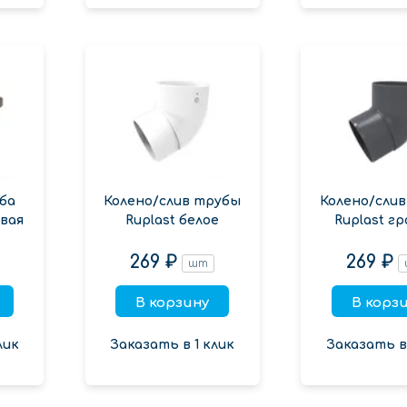
ба
Колено/слив трубы
Колено/сли
евая
Ruplast белое
Ruplast г
269 ₽
269 ₽
шт
В корзину
В корз
лик
Заказать в 1 клик
Заказать в 