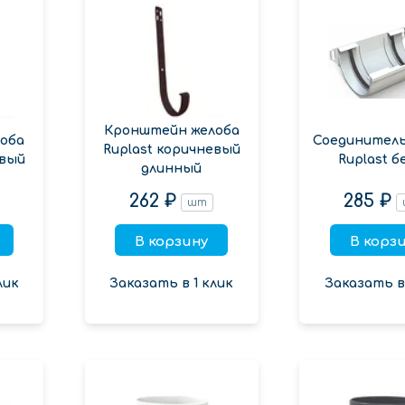
Кронштейн желоба
оба
Соединитель
Ruplast коричневый
евый
Ruplast б
длинный
262 ₽
285 ₽
шт
В корзину
В корз
лик
Заказать в 1 клик
Заказать в 