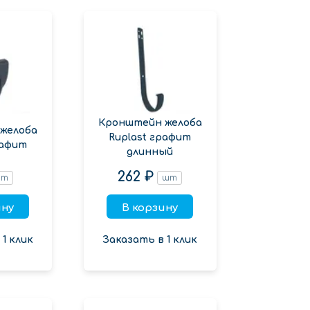
Кронштейн желоба
желоба
Ruplast графит
рафит
длинный
262 ₽
шт
шт
ину
В корзину
1 клик
Заказать в 1 клик