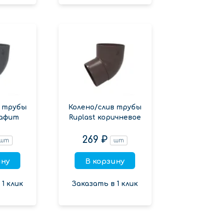
в трубы
Колено/слив трубы
рафит
Ruplast коричневое
269 ₽
шт
шт
ину
В корзину
1 клик
Заказать в 1 клик