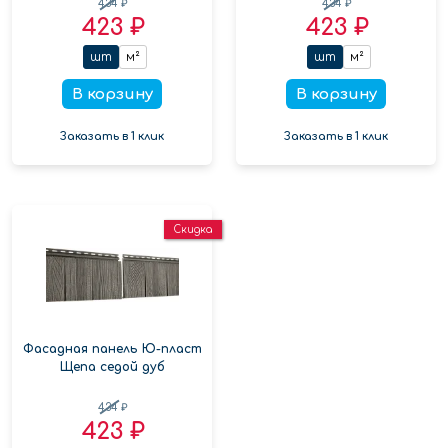
434 ₽
434 ₽
423 ₽
423 ₽
шт
м²
шт
м²
В корзину
В корзину
Заказать в 1 клик
Заказать в 1 клик
Скидка
Фасадная панель Ю-пласт
Щепа седой дуб
434 ₽
423 ₽