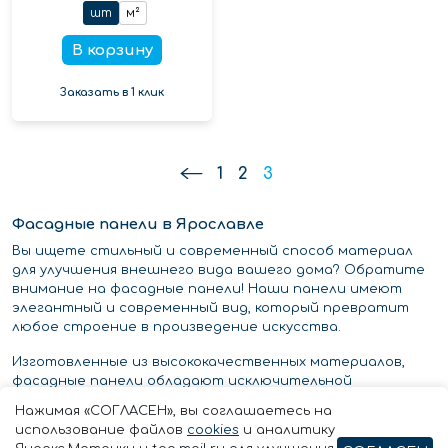
шт
м²
В корзину
Заказать в 1 клик
1
2
3
Фасадные панели в Ярославле
Вы ищете стильный и современный способ материал
для улучшения внешнего вида вашего дома? Обратите
внимание на фасадные панели! Наши панели имеют
элегантный и современный вид, который превратит
любое строение в произведение искусства.
Изготовленные из высококачественных материалов,
фасадные панели обладают исключительной
прочностью, устойчивостью к атмосферным
Нажимая «СОГЛАСЕН», вы соглашаетесь на
воздействиям и коррозии, а также простотой в
использование файлов
cookies
и аналитику
обслуживании. Наши панели доступны в различных