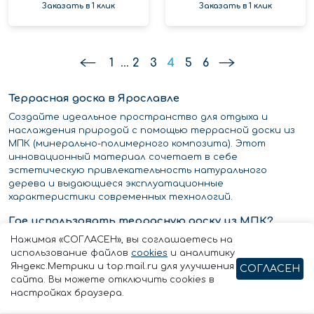
Заказать в 1 клик
Заказать в 1 клик
1
...
2
3
4
5
6
Террасная доска в Ярославле
Создайте идеальное пространство для отдыха и
наслаждения природой с помощью террасной доски из
МПК (минерально-полимерного композита). Этот
инновационный материал сочетает в себе
эстетическую привлекательность натурального
дерева и выдающиеся эксплуатационные
характеристики современных технологий.
Где использовать террасную доску из МПК?
Нажимая «СОГЛАСЕН», вы соглашаетесь на
Открытые террасы
использование файлов
cookies
и аналитику
Зоны вокруг бассейнов
Яндекс.Метрики и top.mail.ru для улучшения
СОГЛАСЕН
Ландшафтный дизайн
сайта. Вы можете отключить cookies в
Беседки и веранды
настройках браузера.