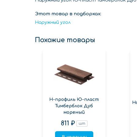
Наружный угол Ю-пласт Тимберблок Дуб 
Этот товар в подборках:
Наружный угол
Похожие товары
Н-профиль Ю-пласт
Н
Тимберблок Дуб
мореный
811 ₽
шт