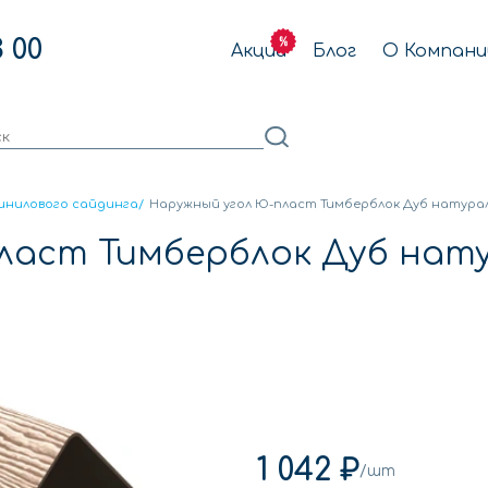
3 00
Акции
Блог
О Компани
инилового сайдинга
/
Наружный угол Ю-пласт Тимберблок Дуб натура
ласт Тимберблок Дуб нат
1 042 ₽
/шт