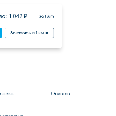
о:
1 042 ₽
за
1
шт
Заказать в 1 клик
тавка
Оплата