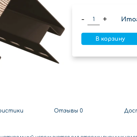
-
+
Итог
В корзину
ристики
Отзывы 0
Дос