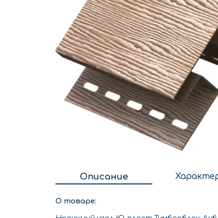
Описание
Характе
О товаре: