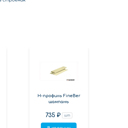
в строения.
Н-профиль FineBer
Н-п
шампань
735 ₽
шт