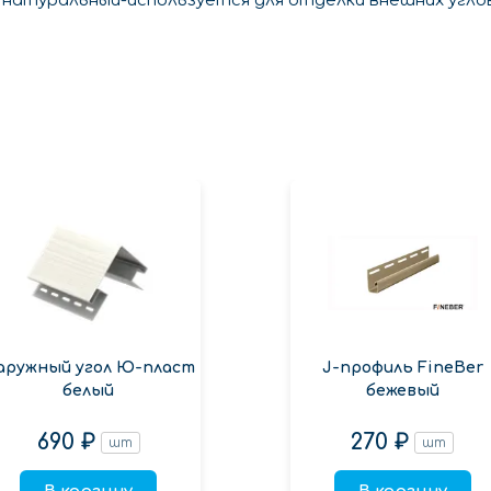
натуральный-используется для отделки внешних угло
аружный угол Ю-пласт
J-профиль FineBer
белый
бежевый
690 ₽
270 ₽
шт
шт